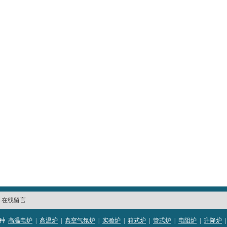
|
在线留言
种
高温电炉
|
高温炉
|
真空气氛炉
|​
实验炉
|
箱式炉
|
管式炉
|
电阻炉
|
升降炉
|