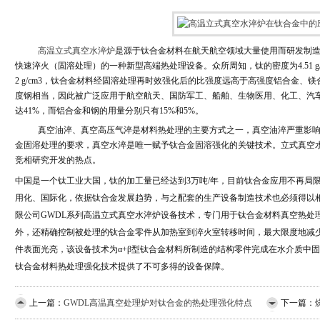
高温立式真空水淬炉
是源于钛合金材料在航天航空领域大量使用而研发制
快速淬火（固溶处理）的一种新型高端热处理设备。众所周知，钛的密度为
4.51 
2 g/cm3
，钛合金材料经固溶处理再时效强化后的比强度远高于高强度铝合金、镁
度钢相当，因此被广泛应用于航空航天、国防军工、船舶、生物医用、化工、汽
达
41%
，而铝合金和钢的用量分别只有
15%
和
5%
。
真空油淬、真空高压气淬是材料热处理的主要方式之一，真空油淬严重影
金固溶处理的要求，真空水淬是唯一赋予钛合金固溶强化的关键技术。立式真空
竞相研究开发的热点。
中国是一个钛工业大国，钛的加工量已经达到
3
万吨
/
年，目前钛合金应用不再局
用化、国际化，依据钛合金发展趋势，与之配套的生产设备制造技术也必须得以
限公司GWDL系列高温立式真空水淬炉设备技术，专门用于钛合金材料真空热处
外，还精确控制被处理的钛合金零件从加热室到淬火室转移时间，最大限度地减
件表面光亮，该设备技术为
α+β
型钛合金材料所制造的结构零件完成在水介质中固
钛合金材料热处理强化技术提供了不可多得的设备保障。
上一篇：
GWDL高温真空处理炉对钛合金的热处理强化特点
下一篇：