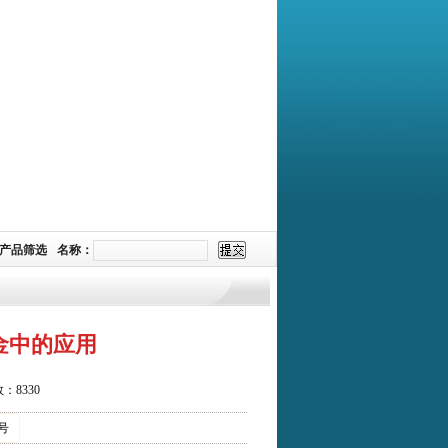
产品筛选
名称：
金中的应用
：8330
号