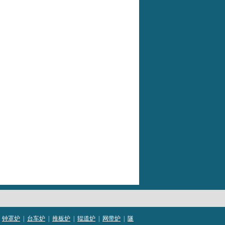
钟罩炉
|
台车炉
|
推板炉
|
辊道炉
|
网带炉
|
隧