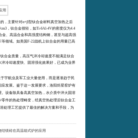
造的，主要针对
α+β
型钛合金材料真空加热之后
g/cm3
，钛合金很轻，如
Ti-6Al-4V
的密度仅为
4.4
合金、高温合金和高强度结构钢，甚至与超高强
车等领域。如美国
F-22
战机上钛合金的用量已高
响钛合金质量，高压气淬冷却速度不能满足钛合
水淬冷却速度快、固溶强化效果好，已成为业界
限于宇航业及军工业大量使用，而是逐渐趋于民
相应发展。鉴于这一发展要求，洛阳炬星窑炉有
理。设备除具备高真空加热，水介质中淬火固溶
少零件的热处理畸变，经真空热处理后钛合金工
溶处理工艺提供了最佳的解决方案和手段，为
烧结镁砖在高温箱式炉的应用